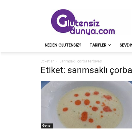
Glutensiz
Merih
ve
Onun
Sağlık
Deneyimleri
NEDEN GLUTENSIZ?
TARIFLER
SEVDI
–
Glutensizdunya.com
Etiketler
Sarımsaklı çorba terbiyesi
Etiket: sarımsaklı çorba
Genel