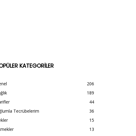
OPÜLER KATEGORİLER
enel
206
ğlık
189
rifler
44
ğlumla Tecrübelerim
36
kler
15
kmekler
13