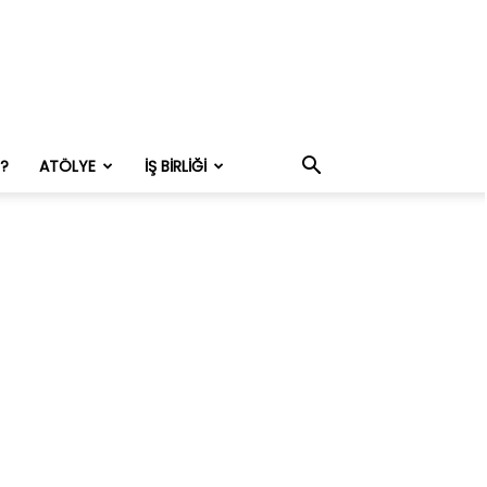
M?
ATÖLYE
İŞ BIRLIĞI