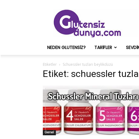
Glutensiz
Merih
ve
Onun
Sağlık
Deneyimleri
NEDEN GLUTENSIZ?
TARIFLER
SEVDI
–
Glutensizdunya.com
Etiketler
Schuessler tuzları beylikdüzü
Etiket: schuessler tuzla
Genel