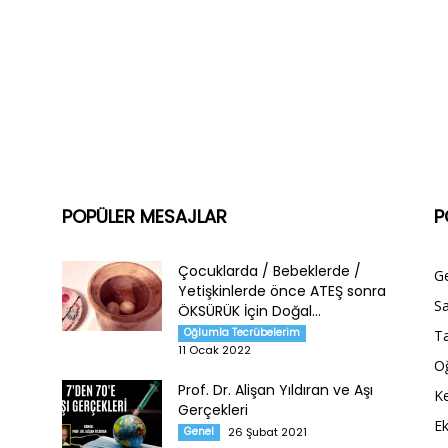
POPÜLER MESAJLAR
P
Çocuklarda / Bebeklerde /
G
Yetişkinlerde önce ATEŞ sonra
Sa
ÖKSÜRÜK İçin Doğal...
Oğlumla Tecrübelerim
Ta
11 Ocak 2022
O
Prof. Dr. Alişan Yıldıran ve Aşı
Ke
Gerçekleri
E
Genel
26 Şubat 2021