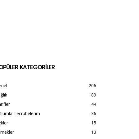
OPÜLER KATEGORİLER
enel
206
ğlık
189
rifler
44
ğlumla Tecrübelerim
36
kler
15
kmekler
13