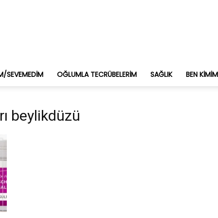
M/SEVEMEDIM
OĞLUMLA TECRÜBELERIM
SAĞLIK
BEN KIMI
rı beylikdüzü