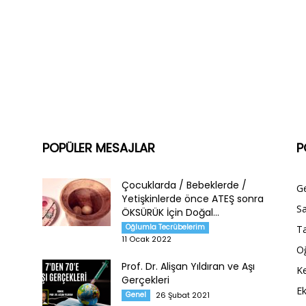
POPÜLER MESAJLAR
P
Çocuklarda / Bebeklerde /
G
Yetişkinlerde önce ATEŞ sonra
Sa
ÖKSÜRÜK İçin Doğal...
Oğlumla Tecrübelerim
Ta
11 Ocak 2022
O
Prof. Dr. Alişan Yıldıran ve Aşı
Ke
Gerçekleri
E
Genel
26 Şubat 2021