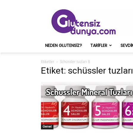
Glutensiz
Merih
ve
Onun
Sağlık
Deneyimleri
NEDEN GLUTENSIZ?
TARIFLER
SEVDI
–
Glutensizdunya.com
Etiketler
Schüssler tuzları 8
Etiket: schüssler tuzları
Genel