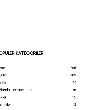
OPÜLER KATEGORİLER
enel
206
ğlık
189
rifler
44
ğlumla Tecrübelerim
36
kler
15
kmekler
13