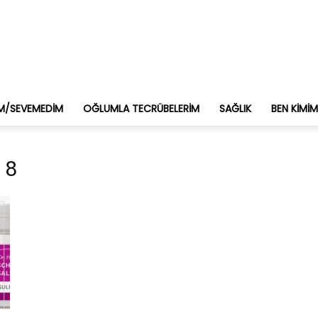
M/SEVEMEDIM
OĞLUMLA TECRÜBELERIM
SAĞLIK
BEN KIMI
 8