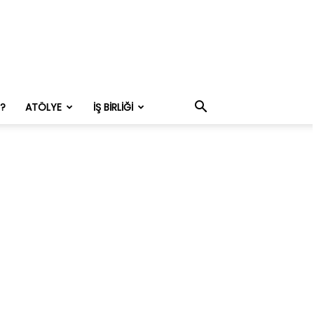
M?
ATÖLYE
İŞ BIRLIĞI