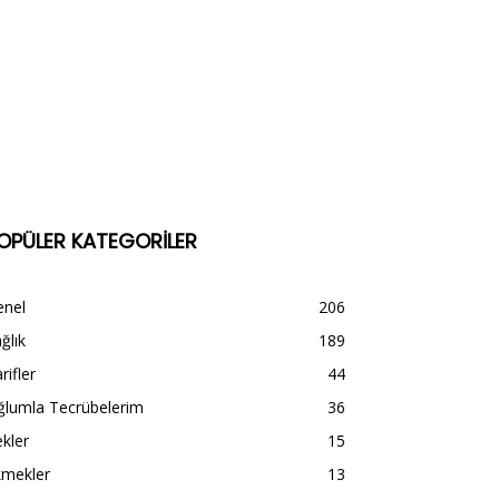
OPÜLER KATEGORİLER
enel
206
ğlık
189
rifler
44
ğlumla Tecrübelerim
36
kler
15
kmekler
13