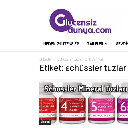
Glutensiz
Merih
ve
Onun
Sağlık
Deneyimleri
NEDEN GLUTENSIZ?
TARIFLER
SEVDI
–
Glutensizdunya.com
Etiketler
Schüssler tuzları türkiye fiyat
Etiket: schüssler tuzları
Genel