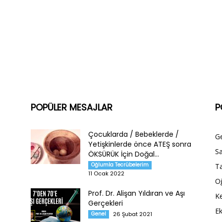
POPÜLER MESAJLAR
P
Çocuklarda / Bebeklerde /
G
Yetişkinlerde önce ATEŞ sonra
Sa
ÖKSÜRÜK İçin Doğal...
Oğlumla Tecrübelerim
Ta
11 Ocak 2022
O
Prof. Dr. Alişan Yıldıran ve Aşı
Ke
Gerçekleri
E
Genel
26 Şubat 2021