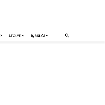
M?
ATÖLYE
İŞ BIRLIĞI