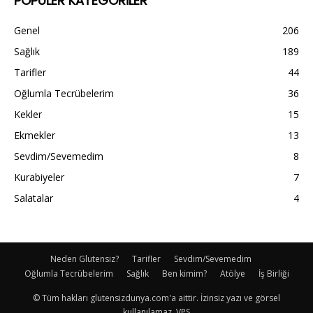
POPÜLER KATEGORİLER
Genel
206
Sağlık
189
Tarifler
44
Oğlumla Tecrübelerim
36
Kekler
15
Ekmekler
13
Sevdim/Sevemedim
8
Kurabiyeler
7
Salatalar
4
Neden Glutensiz?
Tarifler
Sevdim/Sevemedim
Oğlumla Tecrübelerim
Sağlık
Ben kimim?
Atölye
İş Birliği
© Tüm hakları glutensizdunya.com'a aittir. İzinsiz yazı ve görsel
kullanılamaz. VPS