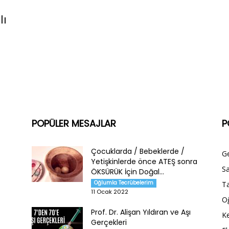
lı
POPÜLER MESAJLAR
P
Çocuklarda / Bebeklerde /
G
Yetişkinlerde önce ATEŞ sonra
Sa
ÖKSÜRÜK İçin Doğal...
Oğlumla Tecrübelerim
Ta
11 Ocak 2022
O
Prof. Dr. Alişan Yıldıran ve Aşı
Ke
Gerçekleri