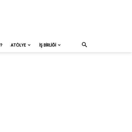
M?
ATÖLYE
İŞ BIRLIĞI