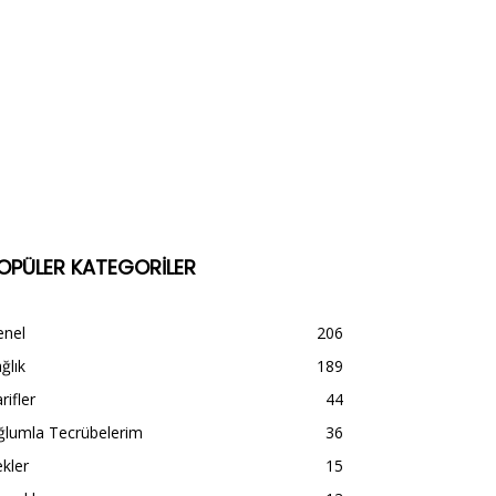
OPÜLER KATEGORİLER
enel
206
ğlık
189
rifler
44
ğlumla Tecrübelerim
36
kler
15