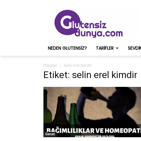
Glutensiz
Merih
ve
Onun
Sağlık
Deneyimleri
NEDEN GLUTENSIZ?
TARIFLER
SEVDI
–
Glutensizdunya.com
Etiketler
Selin erel kimdir
Etiket: selin erel kimdir
Genel