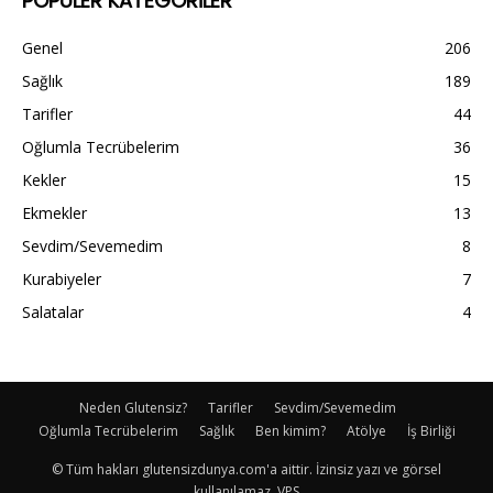
POPÜLER KATEGORİLER
Genel
206
Sağlık
189
Tarifler
44
Oğlumla Tecrübelerim
36
Kekler
15
Ekmekler
13
Sevdim/Sevemedim
8
Kurabiyeler
7
Salatalar
4
Neden Glutensiz?
Tarifler
Sevdim/Sevemedim
Oğlumla Tecrübelerim
Sağlık
Ben kimim?
Atölye
İş Birliği
© Tüm hakları glutensizdunya.com'a aittir. İzinsiz yazı ve görsel
kullanılamaz. VPS