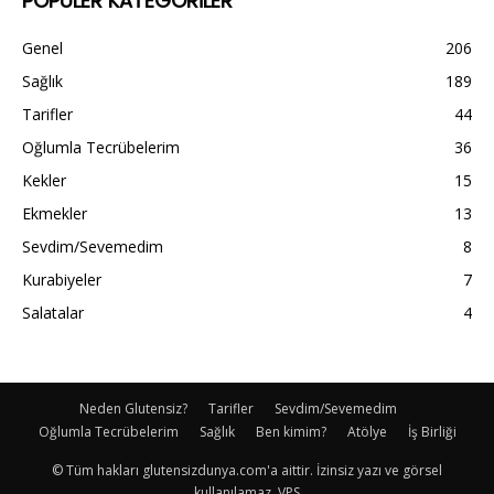
POPÜLER KATEGORİLER
Genel
206
Sağlık
189
Tarifler
44
Oğlumla Tecrübelerim
36
Kekler
15
Ekmekler
13
Sevdim/Sevemedim
8
Kurabiyeler
7
Salatalar
4
Neden Glutensiz?
Tarifler
Sevdim/Sevemedim
Oğlumla Tecrübelerim
Sağlık
Ben kimim?
Atölye
İş Birliği
© Tüm hakları glutensizdunya.com'a aittir. İzinsiz yazı ve görsel
kullanılamaz. VPS