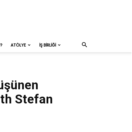
M?
ATÖLYE
İŞ BIRLIĞI
Düşünen
th Stefan