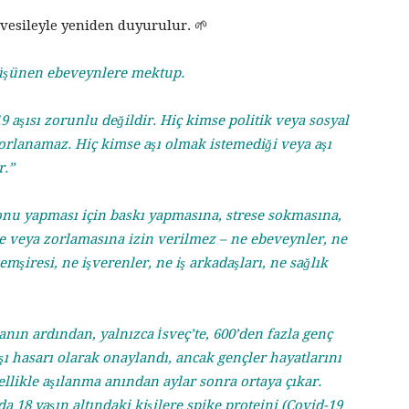
vesileyle yeniden duyurulur. 🌱
düşünen ebeveynlere mektup.
aşısı zorunlu değildir. Hiç kimse politik veya sosyal
zorlanamaz. Hiç kimse aşı olmak istemediği veya aşı
r.”
onu yapması için baskı yapmasına, strese sokmasına,
e veya zorlamasına izin verilmez – ne ebeveynler, ne
mşiresi, ne işverenler, ne iş arkadaşları, ne sağlık
anın ardından, yalnızca İsveç’te, 600’den fazla genç
şı hasarı olarak onaylandı, ancak gençler hayatlarını
llikle aşılanma anından aylar sonra ortaya çıkar.
da 18 yaşın altındaki kişilere spike proteini (Covid-19