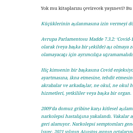
Yok mu kitaplarını çevirecek yayınevi? Bu 
Küçüklerinin aşılanmasına izin vermeyi 
Avrupa Parlamentosu Madde 7.3.2: ‘Covid-19 
olarak (veya başka bir şekilde) aşı olmaya 
olamayacağı için ayrımcılığa uğramamalıdı
Hiç kimsenin bir başkasına Covid enjeksiy
ayartmasına, ikna etmesine, tehdit etmesin
akrabalar ve arkadaşlar, ne okul, ne okul he
hizmetleri, yetkililer veya başka bir organ.
2009’da domuz gribine karşı kitlesel aşılam
narkolepsi hastalığına yakalandı. Vakalar a
geri alamıyor. Narkolepsi semptomları gene
İsveç, 2021 yılının Ağustos ayının ortaların