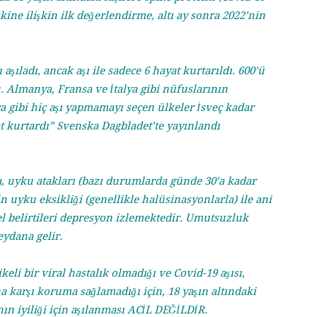
skine ilişkin ilk değerlendirme, altı ay sonra 2022’nin
şıladı, ancak aşı ile sadece 6 hayat kurtarıldı. 600’ü
 Almanya, Fransa ve İtalya gibi nüfuslarının
 gibi hiç aşı yapmamayı seçen ülkeler İsveç kadar
at kurtardı” Svenska Dagbladet’te yayınlandı
a, uyku atakları (bazı durumlarda günde 30’a kadar
in uyku eksikliği (genellikle halüsinasyonlarla) ile ani
sel belirtileri depresyon izlemektedir. Umutsuzluk
eydana gelir.
ikeli bir viral hastalık olmadığı ve Covid-19 aşısı,
 karşı koruma sağlamadığı için, 18 yaşın altındaki
ının iyiliği için aşılanması ACİL DEĞİLDİR.