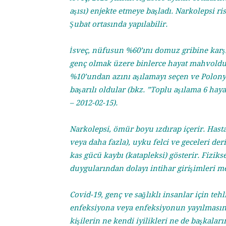
aşısı) enjekte etmeye başladı. Narkolepsi ri
Şubat ortasında yapılabilir.
İsveç, nüfusun %60’ını domuz gribine karşı a
genç olmak üzere binlerce hayat mahvoldu.
%10’undan azını aşılamayı seçen ve Polonya
başarılı oldular (bkz. ”Toplu aşılama 6 hay
– 2012-02-15).
Narkolepsi, ömür boyu ızdırap içerir. Hast
veya daha fazla), uyku felci ve geceleri der
kas gücü kaybı (katapleksi) gösterir. Fizik
duygularından dolayı intihar girişimleri m
Covid-19, genç ve sağlıklı insanlar için tehl
enfeksiyona veya enfeksiyonun yayılmasına
kişilerin ne kendi iyilikleri ne de başkalar