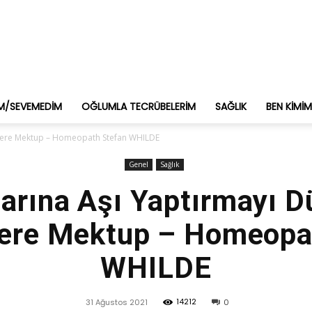
M/SEVEMEDIM
OĞLUMLA TECRÜBELERIM
SAĞLIK
BEN KIMI
nlere Mektup – Homeopath Stefan WHILDE
Genel
Sağlık
arına Aşı Yaptırmayı 
ere Mektup – Homeopa
WHILDE
14212
31 Ağustos 2021
0