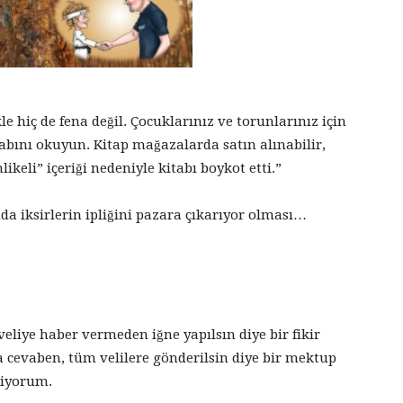
e hiç de fena değil. Çocuklarınız ve torunlarınız için
tabını okuyun. Kitap mağazalarda satın alınabilir,
ikeli” içeriği nedeniyle kitabı boykot etti.”
ında iksirlerin ipliğini pazara çıkarıyor olması…
 veliye haber vermeden iğne yapılsın diye bir fikir
na cevaben, tüm velilere gönderilsin diye bir mektup
liyorum.