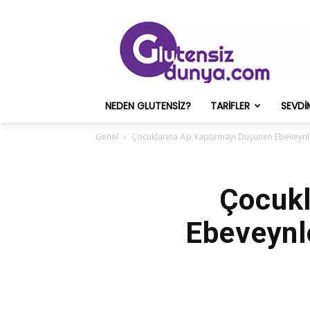
Glutensiz
Merih
ve
Onun
Sağlık
Deneyimleri
NEDEN GLUTENSIZ?
TARIFLER
SEVDI
–
Glutensizdunya.com
Genel
Çocuklarına Aşı Yaptırmayı Düşünen Ebevey
Çocukl
Ebeveynl