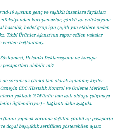
ovid-19 aşısının genç ve sağlıklı insanlara faydaları
ı enfeksiyondan koruyamazlar; çünkü aşı enfeksiyona
 hastalık, hedef grup için çeşitli yan etkilere neden
kz. Tıbbî Ürünler Ajansı’nın rapor edilen vakalar
verilen bağlantılar).
 Sözleşmesi, Helsinki Deklarasyonu ve Avrupa
 pasaportları olabilir mi?
m de sorumsuz çünkü tam olarak aşılanmış kişiler
. Örneğin CDC (Hastalık Kontrol ve Önleme Merkezi)
lanların yaklaşık %74’ünün tam aşılı oldugu çalışmaya
tini ilgilendiriyor) – bağlantı daha aşağıda.
dum (bunu yapmak zorunda değilim çünkü aşı pasaportu
ve doğal bağışıklık sertifikası gösterebilen aşısız