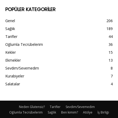
POPÜLER KATEGORİLER
Genel
206
Sağlık
189
Tarifler
44
Oğlumla Tecrübelerim
36
Kekler
15
Ekmekler
13
Sevdim/Sevemedim
8
Kurabiyeler
7
Salatalar
4
Neden Glutensiz?
Tarifler
Sevdim/Sevemedim
Oğlumla Tecrübelerim
Sağlık
Ben kimim?
Atölye
İş Birliği