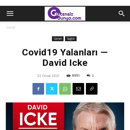
Genel
Genel
Sağlık
Covid19 Yalanları —
David Icke
6551
22 Ocak 2021
0