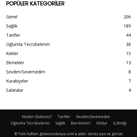
POPÜLER KATEGORİLER
Genel
206
Sağlık
189
Tarifler
44
Oğlumla Tecrübelerim
36
Kekler
15
Ekmekler
13
Sevdim/Sevemedim
8
Kurabiyeler
7
Salatalar
4
Neden Glutensiz?
Tarifler
Sevdim/Sevemedim
Oğlumla Tecrübelerim
Sağlık
Ben kimim?
Atölye
İş Birliği
© Tüm hakları glutensizdunya.com'a aittir. İzinsiz yazı ve görsel