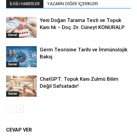
İLGILI HABERLER
YAZARIN DIĞER İÇERIKLERI
Yeni Doğan Tarama Testi ve Topuk
Kanı hk – Doç. Dr. Cüneyt KONURALP
Genel
Germ Teorisine Tarihi ve İmmünolojik
Bakış
Genel
ChatGPT: Topuk Kanı Zulmü Bilim
Değil Safsatadır!
Genel
CEVAP VER