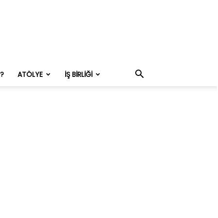
M?
ATÖLYE
İŞ BIRLIĞI