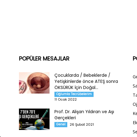
POPÜLER MESAJLAR
P
Çocuklarda / Bebeklerde /
G
Yetişkinlerde önce ATEŞ sonra
Sa
ÖKSÜRÜK İçin Doğal...
Oğlumla Tecrübelerim
Ta
11 Ocak 2022
O
Prof. Dr. Alişan Yıldıran ve Aşı
Ke
Gerçekleri
E
Genel
26 Şubat 2021
S