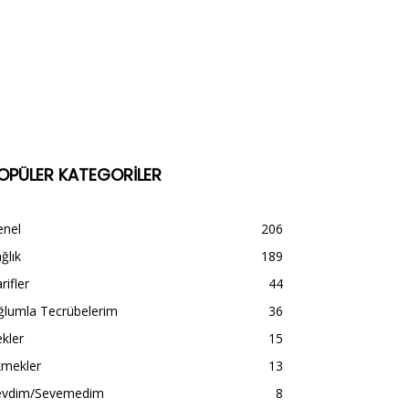
OPÜLER KATEGORİLER
enel
206
ğlık
189
rifler
44
ğlumla Tecrübelerim
36
kler
15
kmekler
13
evdim/Sevemedim
8