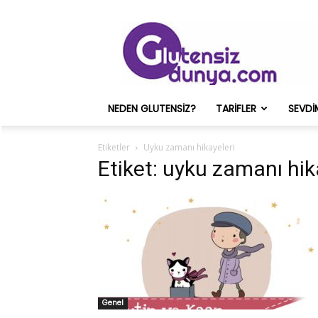
Glutensiz
Merih
ve
Onun
Sağlık
Deneyimleri
NEDEN GLUTENSIZ?
TARIFLER
SEVDI
–
Glutensizdunya.com
Etiketler
Uyku zamanı hikayeleri
Etiket: uyku zamanı hik
Genel