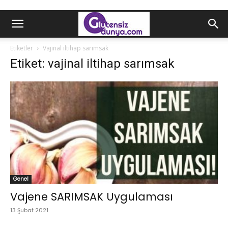
Etiketler
Vajinal iltihap sarımsak
Etiket: vajinal iltihap sarımsak
Genel
Vajene SARIMSAK Uygulaması
13 Şubat 2021