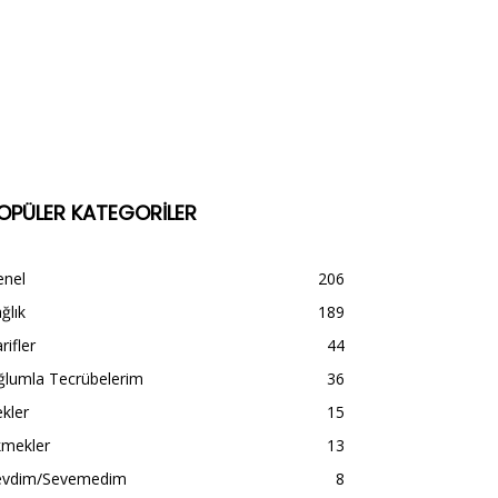
OPÜLER KATEGORİLER
enel
206
ğlık
189
rifler
44
ğlumla Tecrübelerim
36
kler
15
kmekler
13
evdim/Sevemedim
8