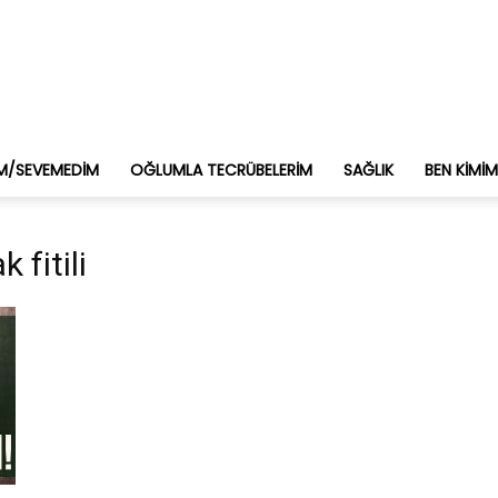
M/SEVEMEDIM
OĞLUMLA TECRÜBELERIM
SAĞLIK
BEN KIMI
 fitili