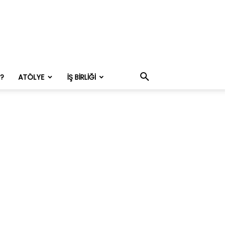
M?
ATÖLYE
İŞ BIRLIĞI