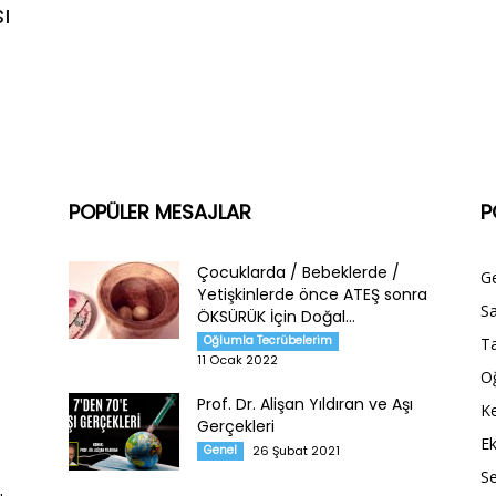
ı
POPÜLER MESAJLAR
P
Çocuklarda / Bebeklerde /
G
Yetişkinlerde önce ATEŞ sonra
Sa
ÖKSÜRÜK İçin Doğal...
Oğlumla Tecrübelerim
Ta
11 Ocak 2022
O
Prof. Dr. Alişan Yıldıran ve Aşı
Ke
Gerçekleri
E
Genel
26 Şubat 2021
S