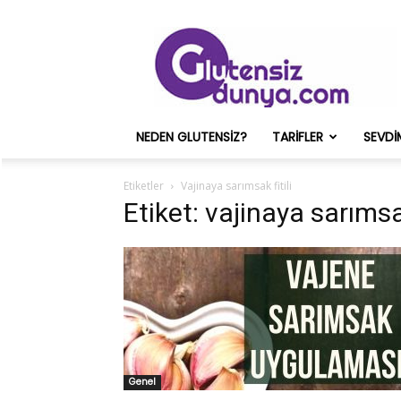
Glutensiz
Merih
ve
Onun
Sağlık
Deneyimleri
NEDEN GLUTENSIZ?
TARIFLER
SEVDI
–
Glutensizdunya.com
Etiketler
Vajinaya sarımsak fitili
Etiket: vajinaya sarımsak
Genel