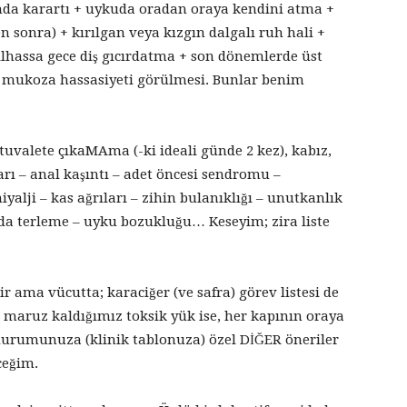
nda karartı + uykuda oradan oraya kendini atma +
n sonra) + kırılgan veya kızgın dalgalı ruh hali +
bilhassa gece diş gıcırdatma + son dönemlerde üst
ğer mukoza hassasiyeti görülmesi. Bunlar benim
tuvalete çıkaMAma (-ki ideali günde 2 kez), kabız,
arı – anal kaşıntı – adet öncesi sendromu –
iyalji – kas ağrıları – zihin bulanıklığı – unutkanlık
a terleme – uyku bozukluğu… Keseyim; zira liste
r ama vücutta; karaciğer (ve safra) görev listesi de
aruz kaldığımız toksik yük ise, her kapının oraya
 durumunuza (klinik tablonuza) özel DİĞER öneriler
ceğim.