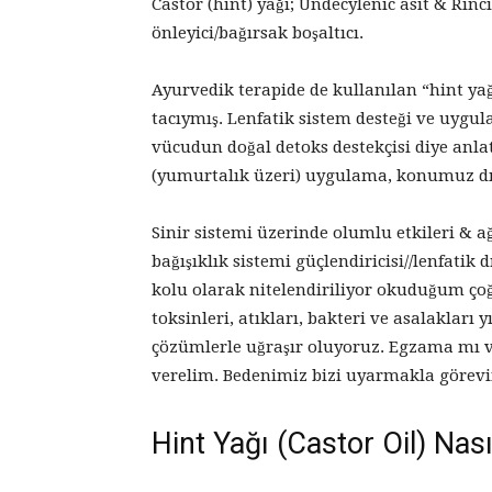
Castor (hint) yağı; Undecylenic asit & Rinci
önleyici/bağırsak boşaltıcı.
Ayurvedik terapide de kullanılan “hint yağ
tacıymış. Lenfatik sistem desteği ve uygul
vücudun doğal detoks destekçisi diye anla
(yumurtalık üzeri) uygulama, konumuz dışı
Sinir sistemi üzerinde olumlu etkileri & a
bağışıklık sistemi güçlendiricisi//lenfatik
kolu olarak nitelendiriliyor okuduğum çoğ
toksinleri, atıkları, bakteri ve asalaklar
çözümlerle uğraşır oluyoruz. Egzama mı 
verelim. Bedenimiz bizi uyarmakla görevi
Hint Yağı (Castor Oil) Nasıl