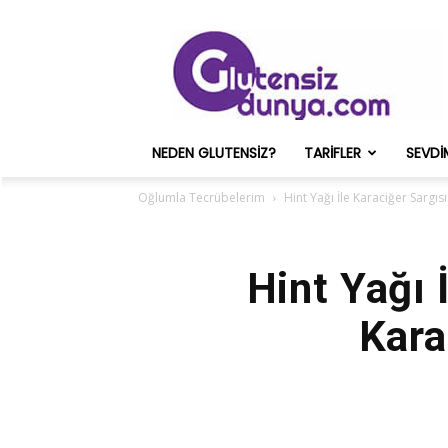
Glutensiz
Merih
ve
Onun
Sağlık
Deneyimleri
NEDEN GLUTENSIZ?
TARIFLER
SEVDI
–
Glutensizdunya.com
Oğlumla Tecrübelerim
Hint Yağı İle Karaciğer Sargıs
Hint Yağı 
Kara