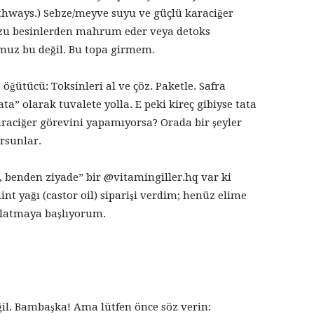
thways.) Sebze/meyve suyu ve güçlü karaciğer
uzu besinlerden mahrum eder veya detoks
umuz bu değil. Bu topa girmem.
öğütücü: Toksinleri al ve çöz. Paketle. Safra
ta” olarak tuvalete yolla. E peki kireç gibiyse tata
araciğer görevini yapamıyorsa? Orada bir şeyler
rsunlar.
 benden ziyade” bir @vitamingiller.hq var ki
nt yağı (castor oil) siparişi verdim; henüz elime
latmaya başlıyorum.
ğil. Bambaşka! Ama lütfen önce söz verin: