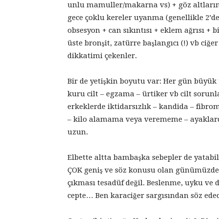
unlu mamuller/makarna vs) + göz altları
gece çoklu kereler uyanma (genellikle 2’de
obsesyon + can sıkıntısı + eklem ağrısı + 
üste bronşit, zatürre başlangıcı (!) vb ci
dikkatimi çekenler.
Bir de yetişkin boyutu var: Her gün büyük 
kuru cilt – egzama – ürtiker vb cilt sorunl
erkeklerde iktidarsızlık – kandida – fibrom
– kilo alamama veya verememe – ayaklard
uzun.
Elbette altta bambaşka sebepler de yatabili
ÇOK geniş ve söz konusu olan günümüzde m
çıkması tesadüf değil. Beslenme, uyku ve
cepte… Ben karaciğer sargısından söz ede