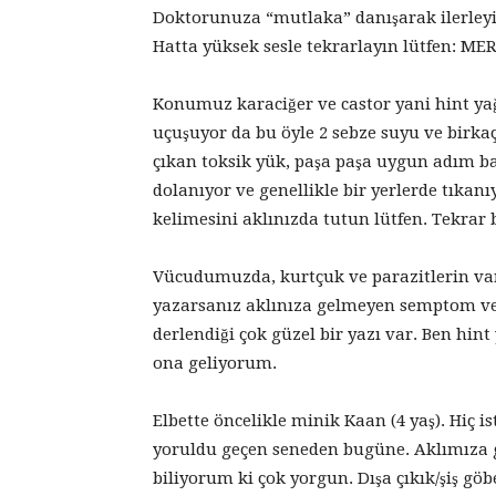
Doktorunuza “mutlaka” danışarak ilerleyi
Hatta yüksek sesle tekrarlayın lütfen: M
Konumuz karaciğer ve castor yani hint ya
uçuşuyor da bu öyle 2 sebze suyu ve birkaç
çıkan toksik yük, paşa paşa uygun adım ba
dolanıyor ve genellikle bir yerlerde tıkan
kelimesini aklınızda tutun lütfen. Tekrar
Vücudumuzda, kurtçuk ve parazitlerin var
yazarsanız aklınıza gelmeyen semptom ve 
derlendiği çok güzel bir yazı var. Ben hi
ona geliyorum.
Elbette öncelikle minik Kaan (4 yaş). Hiç 
yoruldu geçen seneden bugüne. Aklımıza g
biliyorum ki çok yorgun. Dışa çıkık/şiş göb