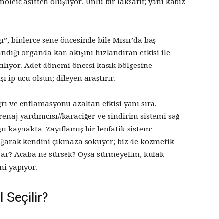
noleic asitten oluşuyor. Ünlü bir laksatif; yani kabız
ı”, binlerce sene öncesinde bile Mısır’da baş
andığı organda kan akışını hızlandıran etkisi ile
tılıyor. Adet dönemi öncesi kasık bölgesine
 ip ucu olsun; dileyen araştırır.
ğrı ve enflamasyonu azaltan etkisi yanı sıra,
 drenaj yardımcısı//karaciğer ve sindirim sistemi sağ
u kaynakta. Zayıflamış bir lenfatik sistem;
ı yığarak kendini çıkmaza sokuyor; biz de kozmetik
var? Acaba ne sürsek? Oysa sürmeyelim, kulak
ni yapıyor.
 Seçilir?