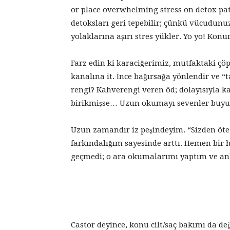
or place overwhelming stress on detox pa
detoksları geri tepebilir; çünkü vücudun
yolaklarına aşırı stres yükler. Yo yo! Kon
Farz edin ki karaciğerimiz, mutfaktaki çöp 
kanalına it. İnce bağırsağa yönlendir ve “ta
rengi? Kahverengi veren öd; dolayısıyla k
birikmişse… Uzun okumayı sevenler buyu
Uzun zamandır iz peşindeyim. “Sizden öte,
farkındalığım sayesinde arttı. Hemen bir hi
geçmedi; o ara okumalarımı yaptım ve an
Castor deyince, konu cilt/saç bakımı da de