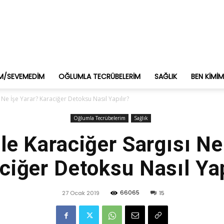
M/SEVEMEDIM
OĞLUMLA TECRÜBELERIM
SAĞLIK
BEN KIMI
ı Ne İşe Yarar? Karaciğer Detoksu Nasıl Yapılır?
Oğlumla Tecrübelerim
Sağlık
İle Karaciğer Sargısı Ne
ciğer Detoksu Nasıl Yap
66065
27 Ocak 2019
15