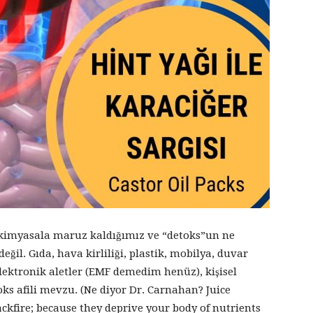
i kimyasala maruz kaldığımız ve “detoks”un ne
il. Gıda, hava kirliliği, plastik, mobilya, duvar
elektronik aletler (EMF demedim henüz), kişisel
oks afili mevzu. (Ne diyor Dr. Carnahan? Juice
ckfire; because they deprive your body of nutrients