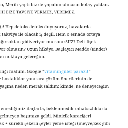
n; Merih yaptı biz de yapalım olmasın kolay yoldan.
ERİH BİZE TAVSİYE VERMEZ, VEREMEZ.
ğı! Hep detoks detoks duyuyoruz, havalarda
 takviye ile olacak iş değil. Hem o esnada ortaya
ğırsaktan gidiveriyor mu sanırSUZ? Deli-fişek
ıyor olmasın? Uzun hikâye. Bağlayıcı Madde (Binder)
 bu noktaya geleceğim.
lığı malum. Google “
vitamingiller parazit
”
hastalıklar yanı sıra çözüm önerilerinin de
nt yağına neden merak saldım; kimde, ne deneyeceğim
istemediğimiz ilaçlarla, beklenmedik rahatsızlıklarla
elmeyen başımıza geldi. Minicik karaciğeri
ek + sürekli şekerli şeyler yeme isteği (meyve/kek gibi