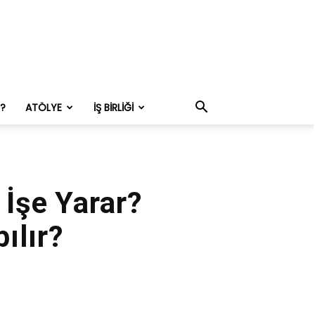
M?
ATÖLYE
İŞ BIRLIĞI
 İşe Yarar?
ılır?