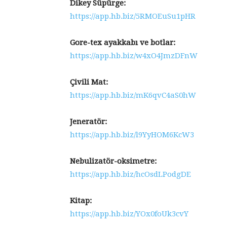
Dikey Süpürge:
https://app.hb.biz/5RMOEuSu1pHR
Gore-tex ayakkabı ve botlar:
https://app.hb.biz/w4xO4JmzDFnW
Çivili Mat:
https://app.hb.biz/mK6qvC4aS0hW
Jeneratör:
https://app.hb.biz/l9YyHOM6KcW3
Nebulizatör-oksimetre:
https://app.hb.biz/hcOsdLPodgDE
Kitap:
https://app.hb.biz/YOx0foUk3cvY