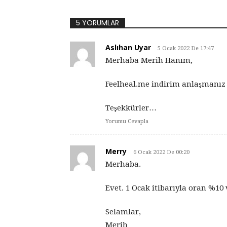
5 YORUMLAR
Aslıhan Uyar
5 Ocak 2022 De 17:47
Merhaba Merih Hanım,
Feelheal.me indirim anlaşmanız
Teşekkürler…
Yorumu Cevapla
Merry
6 Ocak 2022 De 00:20
Merhaba.
Evet. 1 Ocak itibarıyla oran %10
Selamlar,
Merih