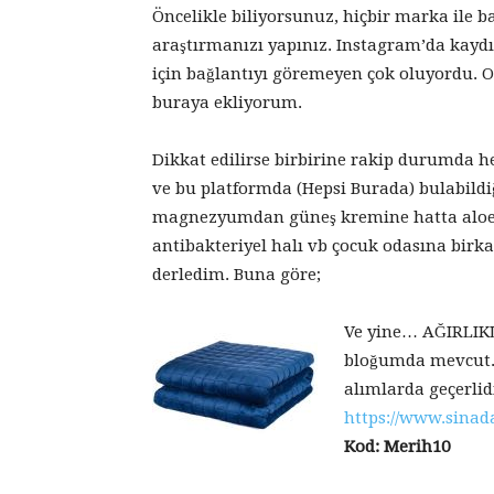
Öncelikle biliyorsunuz, hiçbir marka ile 
araştırmanızı yapınız. Instagram’da kay
için bağlantıyı göremeyen çok oluyordu. O 
buraya ekliyorum.
Dikkat edilirse birbirine rakip durumda h
ve bu platformda (Hepsi Burada) bulabild
magnezyumdan güneş kremine hatta aloevera
antibakteriyel halı vb çocuk odasına birk
derledim. Buna göre;
Ve yine… AĞIRLIKL
bloğumda mevcut. 
alımlarda geçerlid
https://www.sina
Kod: Merih10