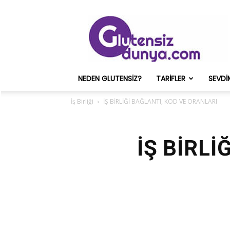
Glutensiz
Merih
ve
Onun
Sağlık
Deneyimleri
NEDEN GLUTENSIZ?
TARIFLER
SEVDI
–
Glutensizdunya.com
İş Birliği
İŞ BİRLİĞİ BAĞLANTI, KOD VE ORANLARI
İŞ BİRLİ