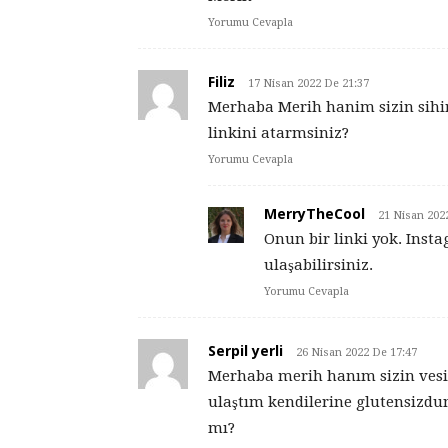
Yorumu Cevapla
Filiz
17 Nisan 2022 De 21:37
Merhaba Merih hanim sizin sihirl
linkini atarmsiniz?
Yorumu Cevapla
MerryTheCool
21 Nisan 202
Onun bir linki yok. Ins
ulaşabilirsiniz.
Yorumu Cevapla
Serpil yerli
26 Nisan 2022 De 17:47
Merhaba merih hanım sizin vesil
ulaştım kendilerine glutensizdun
mı?