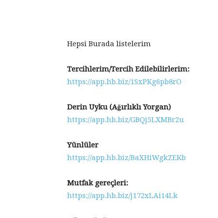
Hepsi Burada listelerim
Tercihlerim/Tercih Edilebilirlerim:
https://app.hb.biz/1SxPKg6pb8rO
Derin Uyku (Ağırlıklı Yorgan)
https://app.hb.biz/GBQj5LXMBr2u
Yünlüler
https://app.hb.biz/BaXHiWgkZEKb
Mutfak gereçleri:
https://app.hb.biz/j172xLAi14Lk