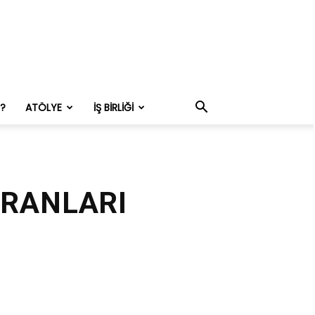
M?
ATÖLYE
İŞ BIRLIĞI
 ORANLARI