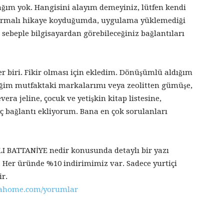
bağım yok. Hangisini alayım demeyiniz, lütfen kendi
dırmalı hikaye koyduğumda, uygulama yüklemediği
sebeple bilgisayardan görebileceğiniz bağlantıları
er biri. Fikir olması için ekledim. Dönüşümlü aldığım
iğim mutfaktaki markalarımı veya zeolitten gümüşe,
 jeline, çocuk ve yetişkin kitap listesine,
aç bağlantı ekliyorum. Bana en çok sorulanları
I BATTANİYE nedir konusunda detaylı bir yazı
Her üründe %10 indirimimiz var. Sadece yurtiçi
ir.
dahome.com/yorumlar