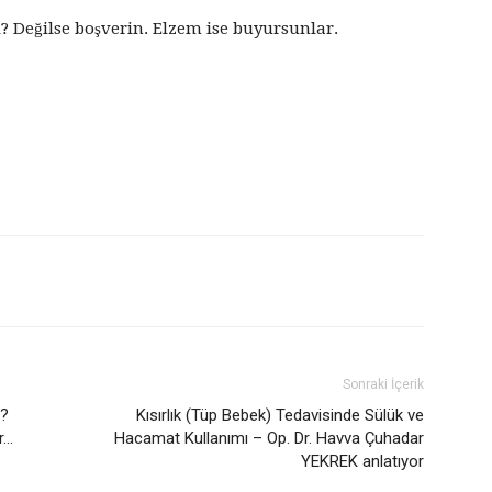
? Değilse boşverin. Elzem ise buyursunlar.
Sonraki İçerik
u?
Kısırlık (Tüp Bebek) Tedavisinde Sülük ve
r…
Hacamat Kullanımı – Op. Dr. Havva Çuhadar
YEKREK anlatıyor