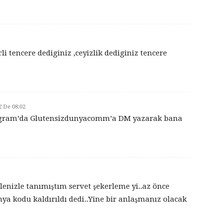
i tencere dediginiz ,ceyizlik dediginiz tencere
2 De 08:02
tagram’da Glutensizdunyacomm’a DM yazarak bana
enizle tanımıştım servet şekerleme yi..az önce
ya kodu kaldırıldı dedi..Yine bir anlaşmanız olacak