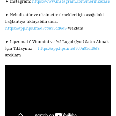
► Instagram:
https://www.instagram.com/merihkafasi/
► Nebulizatör ve oksimetre örnekleri için aşağıdaki
bağlantıya tıklayabilirsiniz:
https://app.hps.im/d7ct/a95dd6d8
#reklam
► Lipzomal C Vitamini ve %2 Lugol (İyot) Satın Almak
İçin Tıklayınız —
https://app.hps.im/d7ct/a95dd6d8
#reklam