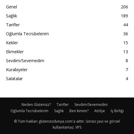
Genel
206
Sağlık
189
Tarifler
44
Oğlumla Tecrübelerim
36
Kekler
15
Ekmekler
13
Sevdim/Sevemedim
8
Kurabiyeler
7
Salatalar
4
Neden Glutensiz?
Tarifler
Sevdim/Sevemedim
Oğlumla Tecrübelerim
Sağlık
Ben kimim?
Atölye
İş Birliği
© Tüm hakları glutensizdunya.com'a aittir. İzinsiz yazı ve görsel
kullanılamaz. VPS