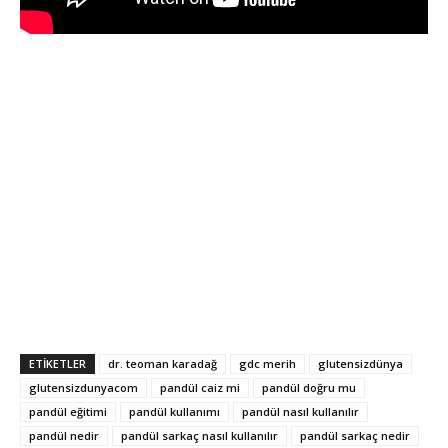
ETIKETLER
dr. teoman karadağ
gdc merih
glutensizdünya
glutensizdunyacom
pandül caiz mi
pandül doğru mu
pandül eğitimi
pandül kullanımı
pandül nasıl kullanılır
pandül nedir
pandül sarkaç nasıl kullanılır
pandül sarkaç nedir