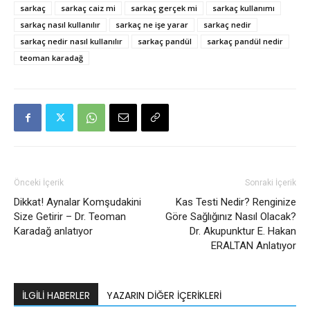
sarkaç
sarkaç caiz mi
sarkaç gerçek mi
sarkaç kullanımı
sarkaç nasıl kullanılır
sarkaç ne işe yarar
sarkaç nedir
sarkaç nedir nasıl kullanılır
sarkaç pandül
sarkaç pandül nedir
teoman karadağ
Önceki İçerik
Sonraki İçerik
Dikkat! Aynalar Komşudakini
Kas Testi Nedir? Renginize
Size Getirir – Dr. Teoman
Göre Sağlığınız Nasıl Olacak?
Karadağ anlatıyor
Dr. Akupunktur E. Hakan
ERALTAN Anlatıyor
İLGILI HABERLER
YAZARIN DIĞER İÇERIKLERI