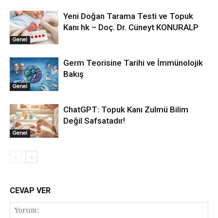
Yeni Doğan Tarama Testi ve Topuk
Kanı hk – Doç. Dr. Cüneyt KONURALP
Genel
Germ Teorisine Tarihi ve İmmünolojik
Bakış
Genel
ChatGPT: Topuk Kanı Zulmü Bilim
Değil Safsatadır!
Genel
CEVAP VER