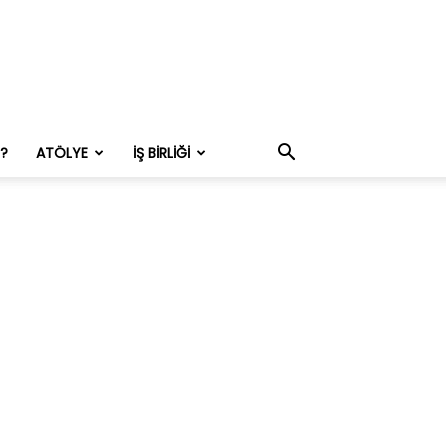
M?
ATÖLYE
İŞ BIRLIĞI