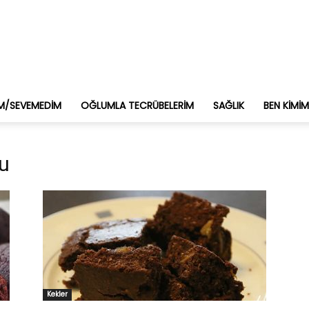
M/SEVEMEDIM
OĞLUMLA TECRÜBELERIM
SAĞLIK
BEN KIMI
nu
Kekler