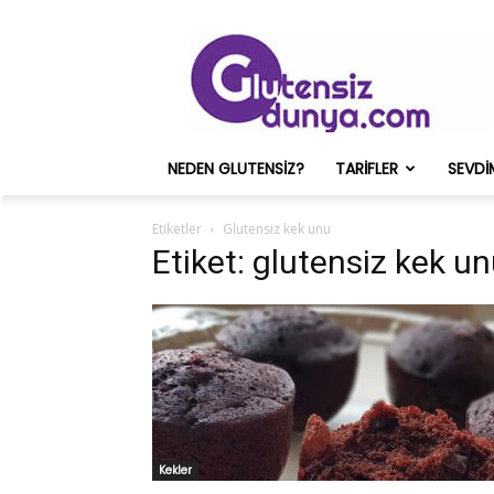
Glutensiz
Merih
ve
Onun
Sağlık
Deneyimleri
NEDEN GLUTENSIZ?
TARIFLER
SEVDI
–
Glutensizdunya.com
Etiketler
Glutensiz kek unu
Etiket: glutensiz kek u
Kekler