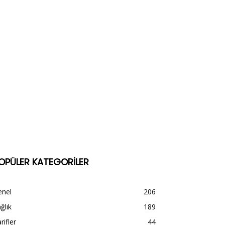
OPÜLER KATEGORİLER
enel
206
ğlık
189
rifler
44