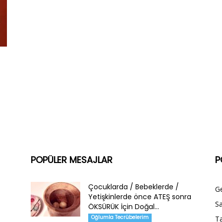
POPÜLER MESAJLAR
P
Çocuklarda / Bebeklerde /
G
Yetişkinlerde önce ATEŞ sonra
Sa
ÖKSÜRÜK İçin Doğal...
Oğlumla Tecrübelerim
Ta