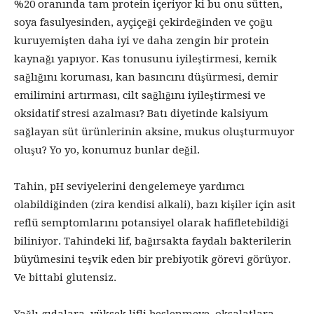
%20 oranında tam protein içeriyor ki bu onu sütten,
soya fasulyesinden, ayçiçeği çekirdeğinden ve çoğu
kuruyemişten daha iyi ve daha zengin bir protein
kaynağı yapıyor. Kas tonusunu iyileştirmesi, kemik
sağlığını koruması, kan basıncını düşürmesi, demir
emilimini artırması, cilt sağlığını iyileştirmesi ve
oksidatif stresi azalması? Batı diyetinde kalsiyum
sağlayan süt ürünlerinin aksine, mukus oluşturmuyor
oluşu? Yo yo, konumuz bunlar değil.
Tahin, pH seviyelerini dengelemeye yardımcı
olabildiğinden (zira kendisi alkali), bazı kişiler için asit
reflü semptomlarını potansiyel olarak hafifletebildiği
biliniyor. Tahindeki lif, bağırsakta faydalı bakterilerin
büyümesini teşvik eden bir prebiyotik görevi görüyor.
Ve bittabi glutensiz.
Yağlı gıdalara, yüksek lifli beslenmeye, oksalatlara,