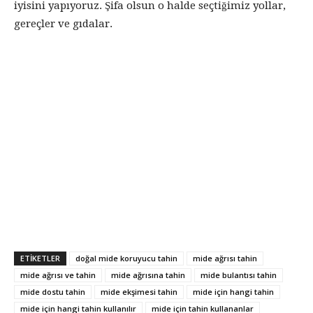
iyisini yapıyoruz. Şifa olsun o halde seçtiğimiz yollar,
gereçler ve gıdalar.
ETIKETLER
doğal mide koruyucu tahin
mide ağrısı tahin
mide ağrısı ve tahin
mide ağrısına tahin
mide bulantısı tahin
mide dostu tahin
mide ekşimesi tahin
mide için hangi tahin
mide için hangi tahin kullanılır
mide için tahin kullananlar