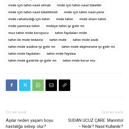
mide için tahin nasıl olmalı
mide için tahin nasıl tüketilir
mide için tahin nasıl tüketilmeli
mide için tahin nasıl yenir
mide rahatsızlığı için tahin
mide tahin
mide ülseri tahin
mide yanması tahin
mideye tahin iyi gelir mi
muz tahin mide koruyucu
tahin faydaları mide
tahin ile mide tedavisi
tahin mide
tahin mide asidi
tahin mide asidine iyi gelir mi
tahin mide ekşimesine iyi gelir mi
tahin mide faydaları
tahin mide faydası
tahin mide gastrite iyi gelir mi
tahin mide korur mu
Önceki İçerik
Sonraki İçerik
Aşılar neden yaşam boyu
SUDAN UCUZ ÇARE: Mannitol
hastalığa sebep olur?
– Nedir? Nasıl Kullanılır?