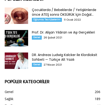
Çocuklarda / Bebeklerde / Yetişkinlerde
önce ATEŞ sonra ÖKSÜRÜK İçin Doğal...
Oğlumla Tecrübelerim
11 Ocak 2022
Prof. Dr. Alişan Yıldıran ve Aşı Gerçekleri
Genel
26 Şubat 2021
DR. Andreas Ludwig Kalcker ile Klordioksit
Sohbeti — Türkçe Alt Yazılı
Genel
27 Nisan 2021
POPÜLER KATEGORİLER
Genel
206
Sağlık
189