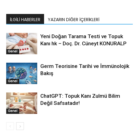
İLGILI HABERLER
YAZARIN DIĞER İÇERIKLERI
Yeni Doğan Tarama Testi ve Topuk
Kanı hk – Doç. Dr. Cüneyt KONURALP
Genel
Germ Teorisine Tarihi ve İmmünolojik
Bakış
Genel
ChatGPT: Topuk Kanı Zulmü Bilim
Değil Safsatadır!
Genel