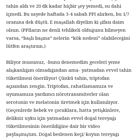
tahin aldı ve 20 dk kadar hiçbir şey yemedi, su dahi
içmedi. Bu sayede haftada 3-4 sabah PPI alırken, bu 1/7
oranına dek düştü. E maşallah diyelim ki şifası daim
olsun. (PPIların ne denli tehlikeli olduğunu bilmeyen
varsa, “başlı başına” nelerin “kök nedeni” olabileceğini
lütfen araştırsın.)
Biliyor musunuz, -bunu denemedim geceleri yeme
alışkanlığım olmadığından ama- yatmadan evvel tahin
tüketilmesi öneriliyor! Çünkü tahin, triptofan
açısından zengin. Triptofan, rahatlamamıza ve
uyumamıza yardımcı nörotransmiterler olan
serotonin ve melatonin üretmek için kullanılıyor.
(Geçenlerde bebek ve çocuklara, hatta yetişkinlere,
deliksiz uyku için yatmadan evvel doğal tereyağı
tüketilmesinin önerildiğine dair bir video
paylaşmıştım. Doğal beslenen keçi/ koyun tereyağı