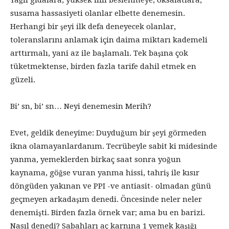
susama hassasiyeti olanlar elbette denemesin.
Herhangi bir şeyi ilk defa deneyecek olanlar,
toleranslarını anlamak için daima miktarı kademeli
arttırmalı, yani az ile başlamalı. Tek başına çok
tüketmektense, birden fazla tarife dahil etmek en
güzeli.
Bi’ sn, bi’ sn… Neyi denemesin Merih?
Evet, geldik deneyime: Duyduğum bir şeyi görmeden
ikna olamayanlardanım. Tecrübeyle sabit ki midesinde
yanma, yemeklerden birkaç saat sonra yoğun
kaynama, göğse vuran yanma hissi, tahriş ile kısır
döngüden yakınan ve PPI -ve antiasit- olmadan günü
geçmeyen arkadaşım denedi. Öncesinde neler neler
denemişti. Birden fazla örnek var; ama bu en barizi.
Nasıl denedi? Sabahları aç karnına 1 yemek kaşığı