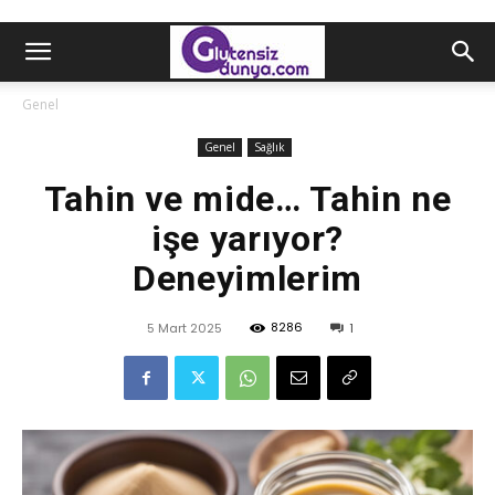
Genel
Genel
Sağlık
Tahin ve mide… Tahin ne
işe yarıyor?
Deneyimlerim
8286
5 Mart 2025
1