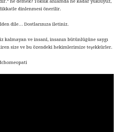
dır.” ne demek? Toksik anlamda ne kadar yüklüyüz,
ikkatle dinlenmesi önerilir.
ilden dile… Dostlarınıza iletiniz.
siz kalmayan ve insanî, insanın bütünlüğüne saygı
iren size ve bu özendeki hekimlerimize teşekkürler.
#gdchomeopati