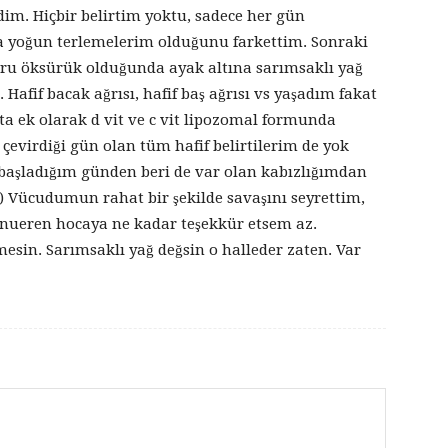
im. Hiçbir belirtim yoktu, sadece her gün
a yoğun terlemelerim olduğunu farkettim. Sonraki
kuru öksürük olduğunda ayak altına sarımsaklı yağ
i. Hafif bacak ağrısı, hafif baş ağrısı vs yaşadım fakat
a ek olarak d vit ve c vit lipozomal formunda
evirdiği gün olan tüm hafif belirtilerim de yok
başladığım günden beri de var olan kabızlığımdan
) Vücudumun rahat bir şekilde savaşını seyrettim,
ueren hocaya ne kadar teşekkür etsem az.
esin. Sarımsaklı yağ değsin o halleder zaten. Var