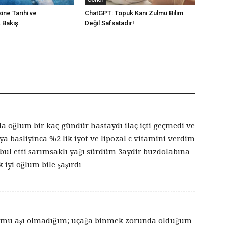
ine Tarihi ve
ChatGPT: Topuk Kanı Zulmü Bilim
 Bakış
Değil Safsatadır!
a oğlum bir kaç gündür hastaydı ilaç içti geçmedi ve
a basliyinca %2 lik iyot ve lipozal c vitamini verdim
bul etti sarımsaklı yağı sürdüm 3aydir buzdolabına
 iyi oğlum bile şaşırdı
ğumu aşı olmadığım; uçağa binmek zorunda olduğum