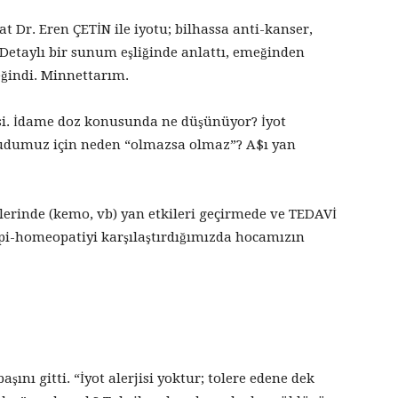
Dr. Eren ÇETİN ile iyotu; bilhassa anti-kanser,
Detaylı bir sunum eşliğinde anlattı, emeğinden
eğindi. Minnettarım.
esi. İdame doz konusunda ne düşünüyor? İyot
udumuz için neden “olmazsa olmaz”? A$ı yan
lerinde (kemo, vb) yan etkileri geçirmede ve TEDAVİ
pi-homeopatiyi karşılaştırdığımızda hocamızın
ını gitti. “İyot alerjisi yoktur; tolere edene dek