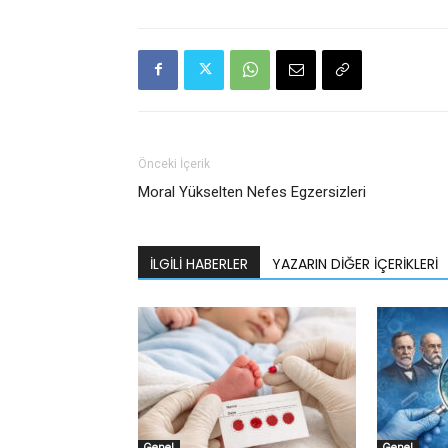
Önceki İçerik
Moral Yükselten Nefes Egzersizleri
İLGILI HABERLER
YAZARIN DIĞER İÇERIKLERI
Genel
Genel