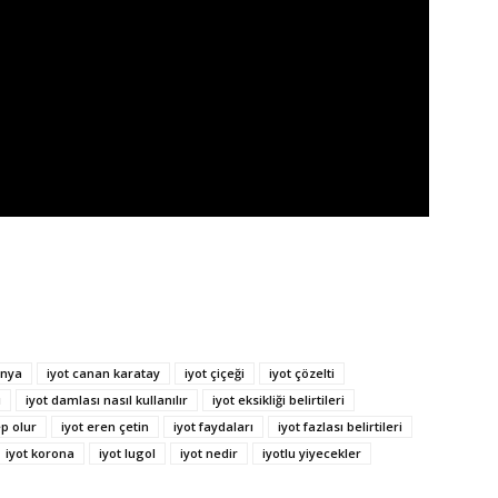
ünya
iyot canan karatay
iyot çiçeği
iyot çözelti
ı
iyot damlası nasıl kullanılır
iyot eksikliği belirtileri
ep olur
iyot eren çetin
iyot faydaları
iyot fazlası belirtileri
iyot korona
iyot lugol
iyot nedir
iyotlu yiyecekler