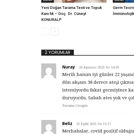
Yeni Doğan Tarama Testi ve Topuk
Germ Teoris
Kanı hk – Doç. Dr. Cüneyt
İmmünolojik
KONURALP
2 YORUMLAR
Nuray
26 Ağustos 2021 De 14:30
Merih hanım iyi günler 22 yaşınd
dün akşam 38 derece ateşi çıkmay
istemiyordu fakat gecmiyince ka
duruyordu. Sabah ates yok ve çok
Yorumu Cevapla
Beliz
15 Eylül 2021 De 11:17
Merhabalar, covid pozitif oldu