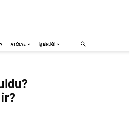
M?
ATÖLYE
İŞ BIRLIĞI
uldu?
ir?