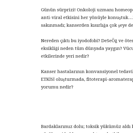
Günün sürprizi! Onkoloji uzmanı homeopat 
anti-viral etkisini her yönüyle konuştuk…
sakınmadı; kanserden kısırlığa çok şeye d
Nereden çıktı bu iyodofobi? DeSeÖğ ve öt
eksikliği neden tüm dünyada yaygın? Vüc
etkilerinde yeri nedir?
Kanser hastalarının konvansiyonel tedavi
ETKİSİ oluşturmada, fitoterapi-aromatera
yorumu nedir?
Bardaklarımız dolu; toksik yükümüz aldı baş