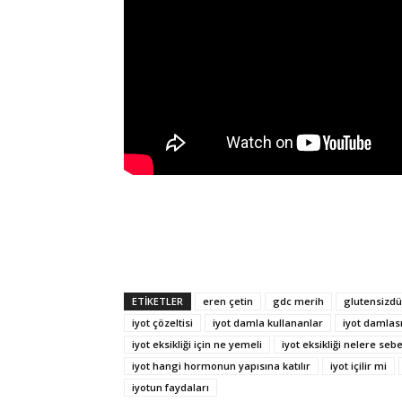
ETIKETLER
eren çetin
gdc merih
glutensizd
iyot çözeltisi
iyot damla kullananlar
iyot damlas
iyot eksikliği için ne yemeli
iyot eksikliği nelere seb
iyot hangi hormonun yapısına katılır
iyot içilir mi
iyotun faydaları