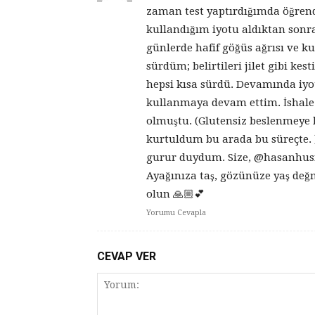
zaman test yaptırdığımda öğrend
kullandığım iyotu aldıktan sonr
günlerde hafif göğüs ağrısı ve 
sürdüm; belirtileri jilet gibi kest
hepsi kısa sürdü. Devamında iyot
kullanmaya devam ettim. İshale ç
olmuştu. (Glutensiz beslenmeye 
kurtuldum bu arada bu süreçte. 
gurur duydum. Size, @hasanhusn
Ayağınıza taş, gözünüze yaş değm
olun 🙏🏼💕
Yorumu Cevapla
CEVAP VER