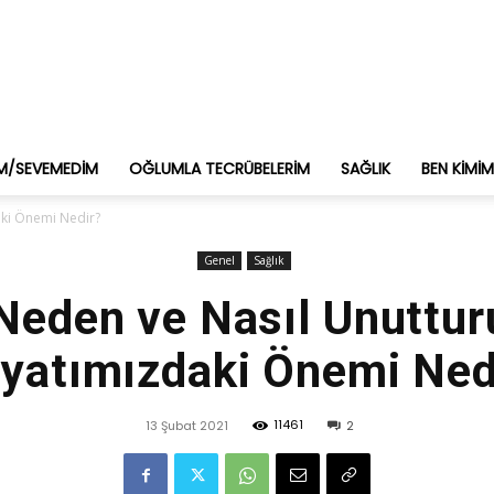
M/SEVEMEDIM
OĞLUMLA TECRÜBELERIM
SAĞLIK
BEN KIMI
aki Önemi Nedir?
Genel
Sağlık
 Neden ve Nasıl Unuttur
yatımızdaki Önemi Ned
11461
13 Şubat 2021
2