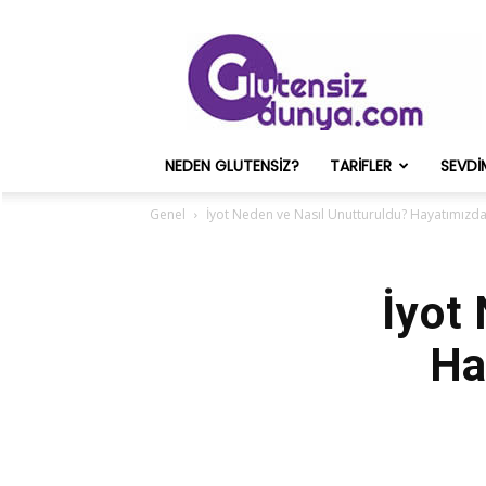
Glutensiz
Merih
ve
Onun
Sağlık
Deneyimleri
NEDEN GLUTENSIZ?
TARIFLER
SEVDI
–
Glutensizdunya.com
Genel
İyot Neden ve Nasıl Unutturuldu? Hayatımızd
İyot
Ha