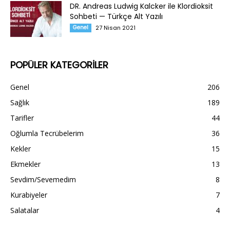
DR. Andreas Ludwig Kalcker ile Klordioksit
Sohbeti — Türkçe Alt Yazılı
Genel
27 Nisan 2021
POPÜLER KATEGORİLER
Genel
206
Sağlık
189
Tarifler
44
Oğlumla Tecrübelerim
36
Kekler
15
Ekmekler
13
Sevdim/Sevemedim
8
Kurabiyeler
7
Salatalar
4