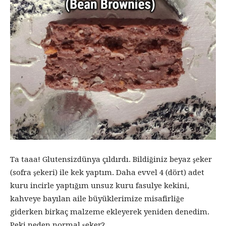
Ta taaa! Glutensizdünya çıldırdı. Bildiğiniz beyaz şeker
(sofra şekeri) ile kek yaptım. Daha evvel 4 (dört) adet
kuru incirle yaptığım unsuz kuru fasulye kekini,
kahveye bayılan aile büyüklerimize misafirliğe
giderken birkaç malzeme ekleyerek yeniden denedim.
Peki neden normal şeker?