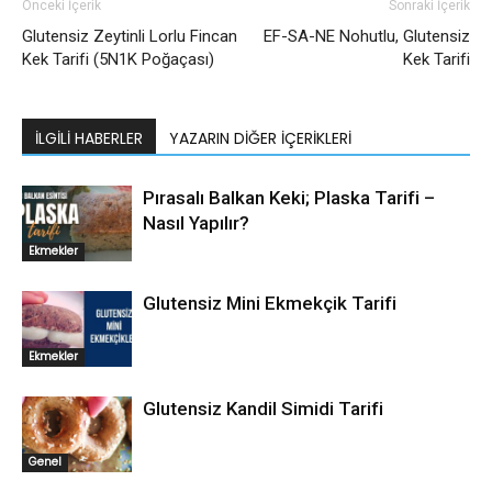
Önceki İçerik
Sonraki İçerik
Glutensiz Zeytinli Lorlu Fincan
EF-SA-NE Nohutlu, Glutensiz
Kek Tarifi (5N1K Poğaçası)
Kek Tarifi
İLGILI HABERLER
YAZARIN DIĞER İÇERIKLERI
Pırasalı Balkan Keki; Plaska Tarifi –
Nasıl Yapılır?
Ekmekler
Glutensiz Mini Ekmekçik Tarifi
Ekmekler
Glutensiz Kandil Simidi Tarifi
Genel