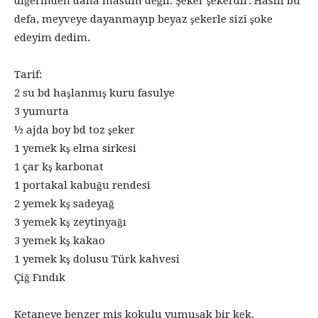
diğerinden daha masum değil. Şeker şekerdir. Hasılı bu
defa, meyveye dayanmayıp beyaz şekerle sizi şoke
edeyim dedim.
Tarif:
2 su bd haşlanmış kuru fasulye
3 yumurta
½ ajda boy bd toz şeker
1 yemek kş elma sirkesi
1 çar kş karbonat
1 portakal kabuğu rendesi
2 yemek kş sadeyağ
3 yemek kş zeytinyağı
3 yemek kş kakao
1 yemek kş dolusu Türk kahvesi
Çiğ Fındık
Ketaneye benzer mis kokulu yumuşak bir kek.