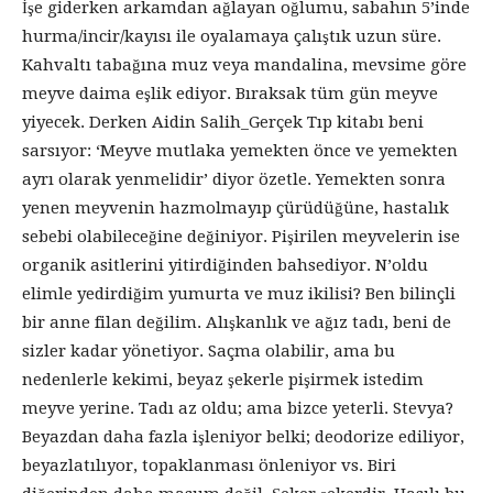
İşe giderken arkamdan ağlayan oğlumu, sabahın 5’inde
hurma/incir/kayısı ile oyalamaya çalıştık uzun süre.
Kahvaltı tabağına muz veya mandalina, mevsime göre
meyve daima eşlik ediyor. Bıraksak tüm gün meyve
yiyecek. Derken Aidin Salih_Gerçek Tıp kitabı beni
sarsıyor: ‘Meyve mutlaka yemekten önce ve yemekten
ayrı olarak yenmelidir’ diyor özetle. Yemekten sonra
yenen meyvenin hazmolmayıp çürüdüğüne, hastalık
sebebi olabileceğine değiniyor. Pişirilen meyvelerin ise
organik asitlerini yitirdiğinden bahsediyor. N’oldu
elimle yedirdiğim yumurta ve muz ikilisi? Ben bilinçli
bir anne filan değilim. Alışkanlık ve ağız tadı, beni de
sizler kadar yönetiyor. Saçma olabilir, ama bu
nedenlerle kekimi, beyaz şekerle pişirmek istedim
meyve yerine. Tadı az oldu; ama bizce yeterli. Stevya?
Beyazdan daha fazla işleniyor belki; deodorize ediliyor,
beyazlatılıyor, topaklanması önleniyor vs. Biri