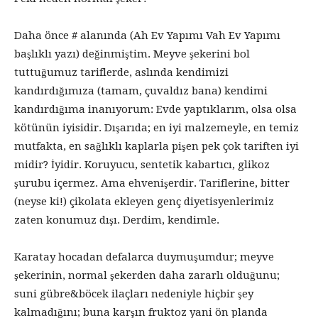
Daha önce # alanında (Ah Ev Yapımı Vah Ev Yapımı
başlıklı yazı) değinmiştim. Meyve şekerini bol
tuttuğumuz tariflerde, aslında kendimizi
kandırdığımıza (tamam, çuvaldız bana) kendimi
kandırdığıma inanıyorum: Evde yaptıklarım, olsa olsa
kötünün iyisidir. Dışarıda; en iyi malzemeyle, en temiz
mutfakta, en sağlıklı kaplarla pişen pek çok tariften iyi
midir? İyidir. Koruyucu, sentetik kabartıcı, glikoz
şurubu içermez. Ama ehvenişerdir. Tariflerine, bitter
(neyse ki!) çikolata ekleyen genç diyetisyenlerimiz
zaten konumuz dışı. Derdim, kendimle.
Karatay hocadan defalarca duymuşumdur; meyve
şekerinin, normal şekerden daha zararlı olduğunu;
suni gübre&böcek ilaçları nedeniyle hiçbir şey
kalmadığını; buna karşın fruktoz yani ön planda