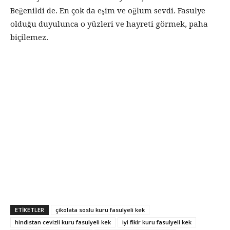
Beğenildi de. En çok da eşim ve oğlum sevdi. Fasulye
olduğu duyulunca o yüzleri ve hayreti görmek, paha
biçilemez.
ETIKETLER
çikolata soslu kuru fasulyeli kek
hindistan cevizli kuru fasulyeli kek
iyi fikir kuru fasulyeli kek