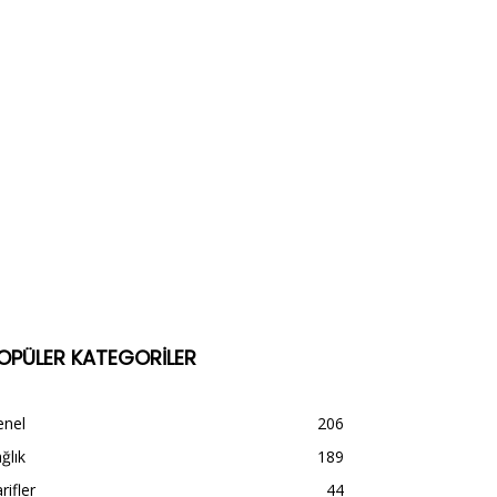
OPÜLER KATEGORİLER
enel
206
ğlık
189
rifler
44