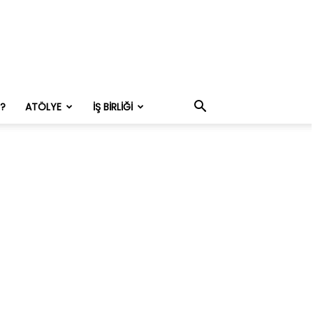
M?
ATÖLYE
İŞ BIRLIĞI