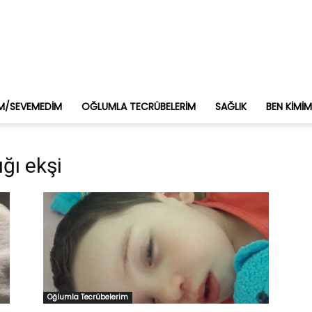
M/SEVEMEDIM
OĞLUMLA TECRÜBELERIM
SAĞLIK
BEN KIMI
ğı ekşi
Oğlumla Tecrübelerim