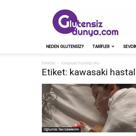
Glutensiz
Merih
ve
Onun
Sağlık
Deneyimleri
NEDEN GLUTENSIZ?
TARIFLER
SEVDI
–
Glutensizdunya.com
Etiketler
Kawasaki hastalığı ekşi
Etiket: kawasaki hastalı
Oğlumla Tecrübelerim