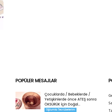
POPÜLER MESAJLAR
P
Çocuklarda / Bebeklerde /
G
Yetişkinlerde önce ATEŞ sonra
Sa
ÖKSÜRÜK İçin Doğal...
Oğlumla Tecrübelerim
Ta